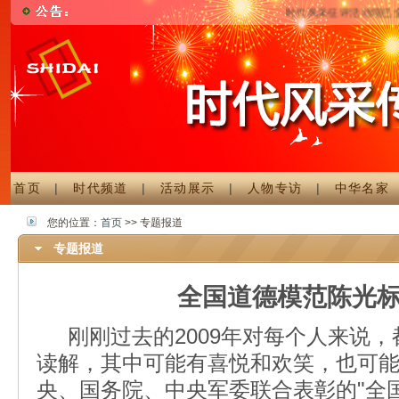
时代风采征评活动现已全面启
首页
|
时代频道
|
活动展示
|
人物专访
|
中华名家
您的位置：
首页
>> 专题报道
专题报道
全国道德模范陈光标2
刚刚过去的2009年对每个人来说，
读解，其中可能有喜悦和欢笑，也可
央、国务院、中央军委联合表彰的"全