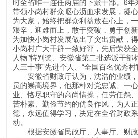
时全省唯一连任两届的下派干部。6年
带领小岗村群众呕心沥血求发展，凝
为大家，始终把群众利益放在心上，
艰辛，迎难而上，敢于突破，勇于创
为加快小岗村发展做出了突出贡献，
小岗村广大干群一致好评，先后荣获全
人物”特别奖、安徽省第二批选派干部
人三十事”先进个人、“全国百名优秀村
安徽省财政厅认为，沈浩的业绩，
员的崇高境界，他那种对党忠诚、一
业、恪尽职守的高尚情操，任劳任怨
苦朴素、勤俭节约的优良作风，为人
德，永远值得学习，决定在全省财政
动。
根据安徽省民政厅、人事厅、财政