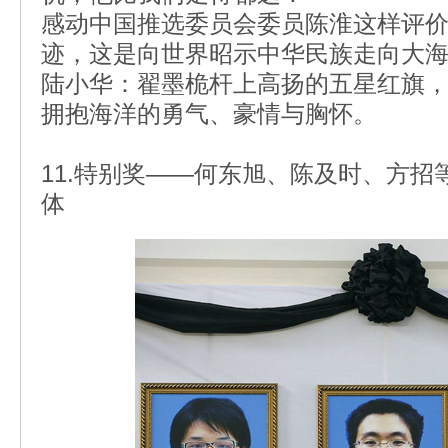
感动中国推选委员会委员陈淮这样评
迹，这是向世界昭示中华民族走向大
陆小华：翟墨桅杆上高扬的五星红旗
拥抱海洋的勇气、豪情与胸怀。
11.特别奖——何东旭、陈及时、方
体