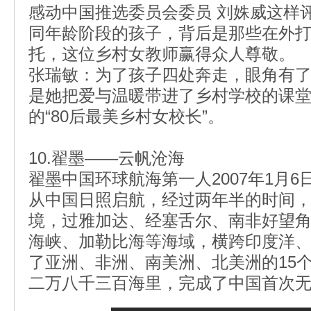
感动中国推选委员会委员 刘姝威这样评
同年龄阶段的孩子，背后是那些在外
托，这位乡村女教师赢得众人尊敬。
张瑞敏：为了孩子四处奔走，眼角有
是她把爱与温暖带进了乡村学校的课
的“80后最美乡村女校长”。
10.翟墨——云帆沧海
翟墨中国环球航海第一人2007年1月6日
从中国日照启航，经过两年半的时间
境，过雅加达、经塞舌尔、南非好望
海峡、加勒比海等海域，横跨印度洋
了亚洲、非洲、南美洲、北美洲的15
二万八千三百海里，完成了中国首次