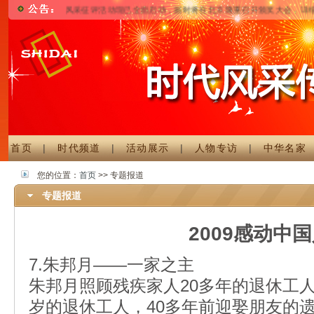
时代风采征评活动现已全面启动，届时将在北京隆重召开颁奖大会，详细情况
首页
|
时代频道
|
活动展示
|
人物专访
|
中华名家
您的位置：
首页
>> 专题报道
专题报道
2009感动中
7.朱邦月——一家之主
朱邦月照顾残疾家人20多年的退休工人
岁的退休工人，40多年前迎娶朋友的