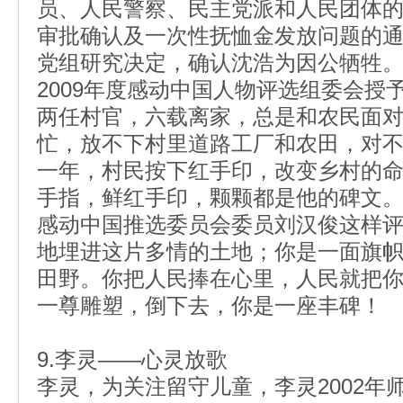
员、人民警察、民主党派和人民团体
审批确认及一次性抚恤金发放问题的
党组研究决定，确认沈浩为因公牺牲
2009年度感动中国人物评选组委会授
两任村官，六载离家，总是和农民面
忙，放不下村里道路工厂和农田，对
一年，村民按下红手印，改变乡村的
手指，鲜红手印，颗颗都是他的碑文
感动中国推选委员会委员刘汉俊这样
地埋进这片多情的土地；你是一面旗
田野。你把人民捧在心里，人民就把
一尊雕塑，倒下去，你是一座丰碑！
9.李灵——心灵放歌
李灵，为关注留守儿童，李灵2002年