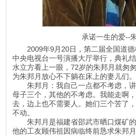
承诺一生的爱--
2009年9月20日，第二届全国道
中央电视台一号演播大厅举行，典礼
水立方看上一眼，72岁的朱邦月就匆
为朱邦月放心不下躺在床上的妻儿们
朱邦月：我自己一点都不考虑，讲
母子三个，其他的不考虑。我能走啊
去，边上也不需要人。她们三个苦了
不动。
朱邦月是福建省邵武市晒口煤矿的一
他的工友顾伟祖因病临终前恳求朱邦