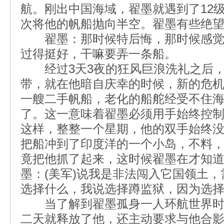
航。刚出中国海域，翟墨就遇到了12级
次将他的帆船抛向半空。翟墨有些绝
翟墨：那时候特后悔，那时候感觉
过得挺好，干嘛要弄一条船。
经过3天3夜的狂风巨浪洗礼之后，
带，就在他暗自庆幸的时候，新的危
一艘二手帆船，老化的船舵经受不住
了。这一意味着翟墨必须用手始终控
这样，整整一个星期，他的双手始终
把船冲到了印度洋的一个小岛，不料
竟把他抓了起来，这时候翟墨在才知
墨：(美军)说我是非法闯入它国领土
选择什么，我说选择蹲监狱，因为选
当了解到翟墨孤身一人环航世界时
二天就释放了他，还主动要求与他合