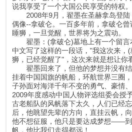
说我享受了一个大国公民享受的特权
2008年9月，翟墨在圣赫拿岛登陆
偶像--拿破仑。一百多年前，拿破仑
睡狮，一旦觉醒，世界将为之震动。
翟墨：(拿破仑)墓地上有一个留言
中文写了这样的一段话，"我这次来，(
狮，已经觉醒了"，这次来就是想让你
翟墨回来了，但他的梦想并没有结
挂着中国国旗的帆船，环航世界三圈
子孙面对海洋千年不变的勇气、豪情
2009年度感动中国人物评选组委会授
古老船队的风帆落下太久，人们已经
后，他眺望先辈的方向，直挂云帆，
他不想征服，他只是要达成梦想——
帆，他比我们走得都远！