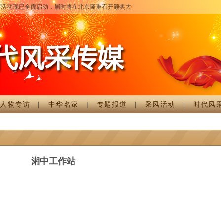
活动现已全面启动，届时将在北京隆重召开颁奖大会，详细情况请致电时代风采征评
|
人物专访
|
中华名家
|
专题报道
|
采风活动
|
时代风
湘中工作站