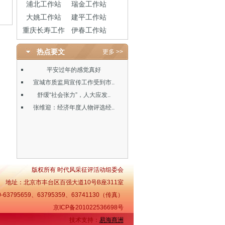
浦北工作站
瑞金工作站
大姚工作站
建平工作站
重庆长寿工作
伊春工作站
热点要文
更多 >>
平安过年的感觉真好
宣城市质监局宣传工作受到市..
舒缓“社会张力”，人大应发..
张维迎：经济年度人物评选经..
版权所有 时代风采征评活动组委会
地址：北京市丰台区百强大道10号B座311室
-63795659、63795359、63741130（传真）
京ICP备201022536698号
技术支持：
易海商洲