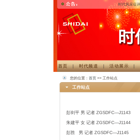
时代风采征评
首页
|
时代频道
|
活动展示
您的位置：
首页
>> 工作站点
工作站点
彭剑平 男 记者 ZGSDFC—J1143
朱建平 女 记者 ZGSDFC—J1144
彭胜 男 记者 ZGSDFC—J1145