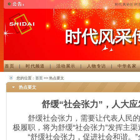
时代风采征评活
首页
|
时代频道
|
活动展示
|
人物专访
|
中华名家
您的位置：
首页
>> 热点要文
热点要文
舒缓“社会张力”，人大
舒缓社会张力，需要让代表人民的
极履职，将为舒缓“社会张力”发挥主渠
“舒缓社会张力，促进社会和谐。”